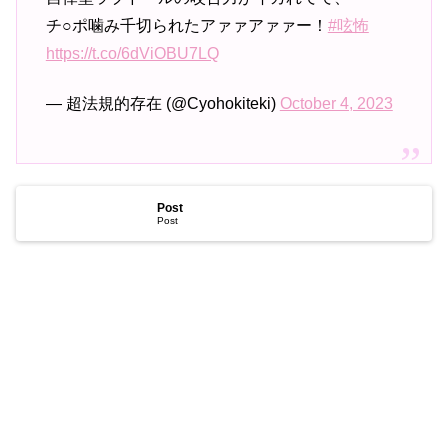
チ○ポ噛み千切られたアァァアァァー！
#呟怖
https://t.co/6dViOBU7LQ
— 超法規的存在 (@Cyohokiteki)
October 4, 2023
Post
Post