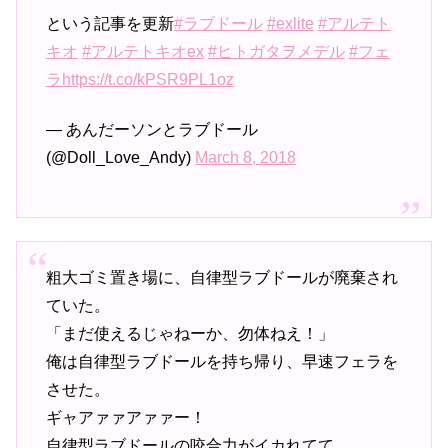
という記事を更新
#ラブドール
#exlite
#アルテト
キオ
#アルテトキオex
#ヒトガタヲメデル
#フェ
ラ
https://t.co/kPSR9PL1oz
— あんだーソンとラブドール
(@Doll_Love_Andy)
March 8, 2018
粗大ゴミ置き場に、自律型ラブドールが廃棄され
ていた。
「まだ使えるじゃねーか、勿体ねえ！」
俺は自律型ラブドールを持ち帰り、早速フェラを
させた。
ギャアァァアァァー！
自律型ラブドールの咬合力がイカれてて、