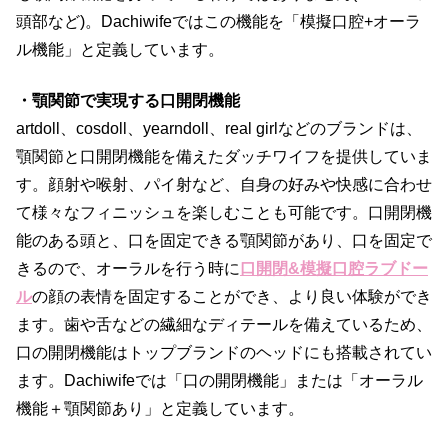
頭部など)。Dachiwifeではこの機能を「模擬口腔+オーラ
ル機能」と定義しています。
・顎関節で実現する口開閉機能
artdoll、cosdoll、yearndoll、real girlなどのブランドは、
顎関節と口開閉機能を備えたダッチワイフを提供していま
す。顔射や喉射、パイ射など、自身の好みや快感に合わせ
て様々なフィニッシュを楽しむことも可能です。口開閉機
能のある頭と、口を固定できる顎関節があり、口を固定で
きるので、オーラルを行う時に
口開閉&模擬口腔ラブドー
ル
の顔の表情を固定することができ、より良い体験ができ
ます。歯や舌などの繊細なディテールを備えているため、
口の開閉機能はトップブランドのヘッドにも搭載されてい
ます。Dachiwifeでは「口の開閉機能」または「オーラル
機能＋顎関節あり」と定義しています。