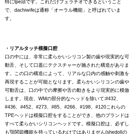
特にtpe頭です。これだけフェラチオできるということ
で、dachiwifeは通称「オーラル機能」と呼ばれていま
す。
・リアルタッチ模擬口腔
口の中には、非常に柔らかいシリコン製の歯や現実的な可
動舌、そして口蓋にテクスチャーが施された構造がありま
す。この口の構造によって、リアルな口内の感触や刺激を
再現することが可能となります。柔らかいシリコンの歯や
可動舌は、口の中での摩擦や舌の動きをより現実的に模倣
します。現在、WMの部分的なヘッドを除いて:#432、
#436、#452、#273、#85、#266、#198、#120これらの
TPEヘッドは模擬口腔をすることができ、他のブランドは
すべて柔らかいシリコンヘッドです。模擬口腔は、必ずし
も顎関節機能を持っているわけではありません(shedollの