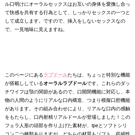
ル口明けにオーラルセックスはお互いの身体を愛撫し合っ
て快感を共有する行為として、しっかりセックスの一つと
して成立します。ですので、挿入をしないセックスなの
で、一見地味に見えますね。
このページにある
ラブドール
たちは、ちょっと特別な機能
が搭載ししている
オーラルラブドール
です。これらのダッ
チワイフは顎の関節があるので、口開閉機能に対応し、本
物の人間のようにリアルな口内構造、つまり模擬口腔機能
があります。その組み合わせにより、リアルな口内の感触
をもたらし、口内射精リアルドールが登場しました！この
フェラ人形の頭部を作り上げた素材が、tpeとソフトシリ
コン二つ種類ありますが、どちらの材質もソフト、収縮性