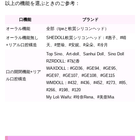
以上の機能を選ぶときのご参考：
口機能
ブランド
オーラル機能
全部（tpeと軟質シリコンヘッド）
オーラル機能無し
SHEDOLL軟質シリコンヘッド：#惠子、#晴
+リアル口腔構造
天、#楚瑜、#安妮、#朵朵、#冷月
Top Sino、Art-doll、Sanhui Doll、Sino Doll
RZRDOLL: #7紀香
WAXDOLL：#GD36、#GE94、#GE95、
口の開閉機能+リア
#GE97、#GE107、#GE108、#GE115
ル口腔構造
WMDOLL：#432、#436、#452、#273、#85、
#266、#198、#120
My Loli Waifu: #玲奈Rena、#美亜Mia