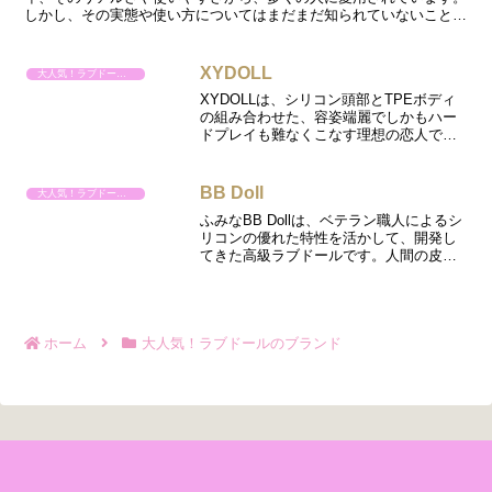
しかし、その実態や使い方についてはまだまだ知られていないことも
多いのではないでしょうか？異なる種類の穴の特徴や遊び方、...
XYDOLL
大人気！ラブドールのブランド
XYDOLLは、シリコン頭部とTPEボディ
の組み合わせた、容姿端麗でしかもハー
ドプレイも難なくこなす理想の恋人で
す。さくら最先端の技術革新は、生産効
率を高め、信じられないほどリアル感と
低価格を実現しました。そして、ユーザ
BB Doll
大人気！ラブドールのブランド
ーニーズに最大限応え...
ふみなBB Dollは、ベテラン職人によるシ
リコンの優れた特性を活かして、開発し
てきた高級ラブドールです。人間の皮
膚、血液、血管、皮膚のシワなど実物の
ような仕上がりを完璧に再現。技術面で
のブレイクスルーにより、高度な作り込
みをしながら、驚異...
ホーム
大人気！ラブドールのブランド