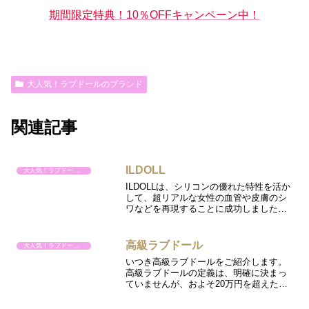
期間限定特典！10％OFFキャンペーン中！
大人気！ラブドールのブランド
関連記事
ILDOLL
大人気！ラブドールのブランド
ILDOLLは、シリコンの優れた特性を活か
して、超リアルな女性の血管や皮膚のシ
ワなどを再現することに成功しました。
こちょうしかもILDOLLは、高精細な作り
込みでありながら低価格を実現。これか
らますます発展・成長していくラブドー
高級ラブドール
大人気！ラブドールのブランド
ル・ブランド...
いつき高級ラブドールをご紹介します。
高級ラブドールの定義は、明確に決まっ
ていませんが、およそ20万円を超えたく
らいの価格帯と言われています。高級ラ
ブドールは、さすが高級なだけに、お顔